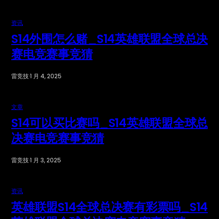
资讯
S14外围怎么赌_S14英雄联盟全球总决
赛电竞赛事竞猜
雷竞技
·
1 月 4, 2025
文章
S14可以买比赛吗_S14英雄联盟全球总
决赛电竞赛事竞猜
雷竞技
·
1 月 3, 2025
资讯
英雄联盟S14全球总决赛有彩票吗_S14