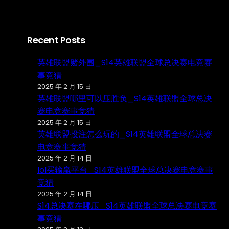
Recent Posts
英雄联盟赌外围_S14英雄联盟全球总决赛电竞赛
事竞猜
2025 年 2 月 15 日
英雄联盟哪里可以压胜负_S14英雄联盟全球总决
赛电竞赛事竞猜
2025 年 2 月 15 日
英雄联盟投注怎么玩的_S14英雄联盟全球总决赛
电竞赛事竞猜
2025 年 2 月 14 日
lol买输赢平台_S14英雄联盟全球总决赛电竞赛事
竞猜
2025 年 2 月 14 日
S14总决赛在哪压_S14英雄联盟全球总决赛电竞赛
事竞猜