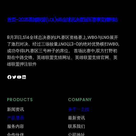
首页–2025英雄联盟(LOL)s15全球总决赛冠军赛事竞猜网站
8月31日,S14全球总决赛的LPL赛区资格赛上,WBG与LNG展开
了激烈对决。经过三场较量,LNG以3-0的绝对优势横扫WBG,
成功夺得LPL赛区三号种子的席位。 首场比赛中,双方打野初
期在中路交锋。英雄联盟竞猜网址、英雄联盟竞猜官网、英
雄联盟押注软件
Facebook
Twitter
YouTube
LinkedIn
PRODUCTS
COMPANY
新闻资讯
关于一竞技
产品展示
最新资讯
服务内容
联系我们
合作伙伴
公司地址