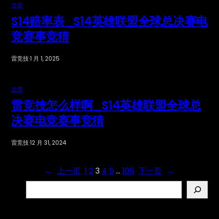
文章
S14赔率表_S14英雄联盟全球总决赛电
竞赛事竞猜
雷竞技
·
1 月 1, 2025
文章
雷竞技怎么样啊_S14英雄联盟全球总
决赛电竞赛事竞猜
雷竞技
·
12 月 31, 2024
←
上一页
1
2
3
4
5
…
105
下一页
→
S
e
a