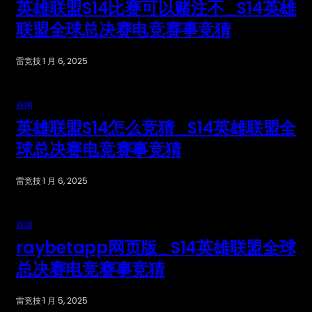
英雄联盟S14比赛可以赌注不_S14英雄
联盟全球总决赛电竞赛事竞猜
雷竞技
·
1 月 6, 2025
新闻
英雄联盟S14怎么竞猜_S14英雄联盟全
球总决赛电竞赛事竞猜
雷竞技
·
1 月 6, 2025
新闻
raybetapp网页版_S14英雄联盟全球
总决赛电竞赛事竞猜
雷竞技
·
1 月 5, 2025