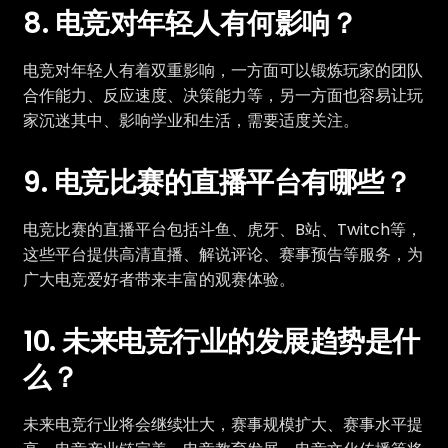
8. 电竞对年轻人有何影响？
电竞对年轻人有着双重影响，一方面可以锻炼玩家的团队
合作能力、反应速度、决策能力等，另一方面也容易让玩
家沉迷其中、影响学业和生活，需要适度关注。
9. 电竞比赛的直播平台有哪些？
电竞比赛的直播平台包括斗鱼、虎牙、B站、Twitch等，
这些平台提供高清直播、解说评论、赛事预告等服务，为
广大电竞爱好者带来丰富的观赛体验。
10. 未来电竞行业的发展趋势是什
么？
未来电竞行业将会继续壮大，赛事规模扩大、赛事水平提