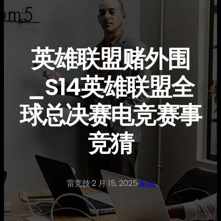
英雄联盟赌外围
_S14英雄联盟全
球总决赛电竞赛事
竞猜
雷竞技
·
2 月 15, 2025
·
新闻