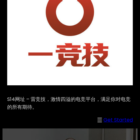
S14网址 – 雷竞技，激情四溢的电竞平台，满足你对电竞
的所有期待。
Get Started