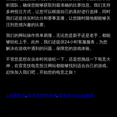
析团队，确保您能够获取到最准确的比赛信息。我们支持
多种投注方式，让您可以根据自己的喜好进行选择，同时
我们还提供实时比分和赛事直播，让您随时随地都能够关
注到您感兴趣的比赛。
我们的网站操作简单易懂，无论您是新手还是老手，都能
够轻松上手。此外，我们还提供24小时客服服务，为您
解决在游戏中遇到的问题，保障您的游戏体验。
不管您是想在业余时间放松一下，还是想挑战一下电竞大
神，在雷竞技电竞投注网站都能够找到适合自己的游戏。
赶快加入我们吧，开始您的电竞之旅！
JJB竞技宝
, 
电竞实时数据网
, 
雷竞技raybet体育