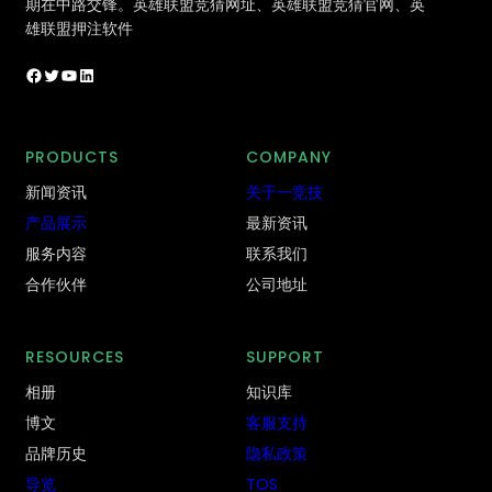
期在中路交锋。英雄联盟竞猜网址、英雄联盟竞猜官网、英
雄联盟押注软件
Facebook
Twitter
YouTube
LinkedIn
PRODUCTS
COMPANY
新闻资讯
关于一竞技
产品展示
最新资讯
服务内容
联系我们
合作伙伴
公司地址
RESOURCES
SUPPORT
相册
知识库
博文
客服支持
品牌历史
隐私政策
导览
TOS