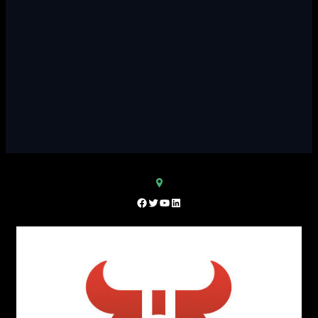
Facebook
Twitter
YouTube
LinkedIn