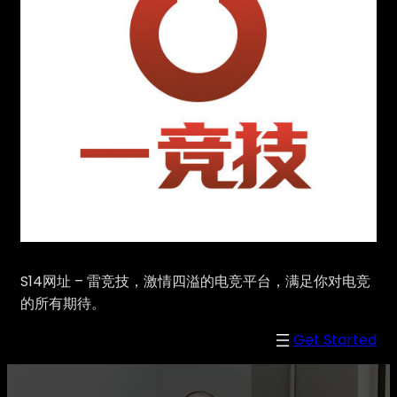
S14网址 – 雷竞技，激情四溢的电竞平台，满足你对电竞
的所有期待。
Get Started