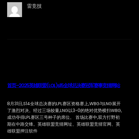
雷竞技
首页–2025英雄联盟(LOL)s15全球总决赛冠军赛事竞猜网站
8月31日,S14全球总决赛的LPL赛区资格赛上,WBG与LNG展开
了激烈对决。经过三场较量,LNG以3-0的绝对优势横扫WBG,
成功夺得LPL赛区三号种子的席位。 首场比赛中,双方打野初
期在中路交锋。英雄联盟竞猜网址、英雄联盟竞猜官网、英
雄联盟押注软件