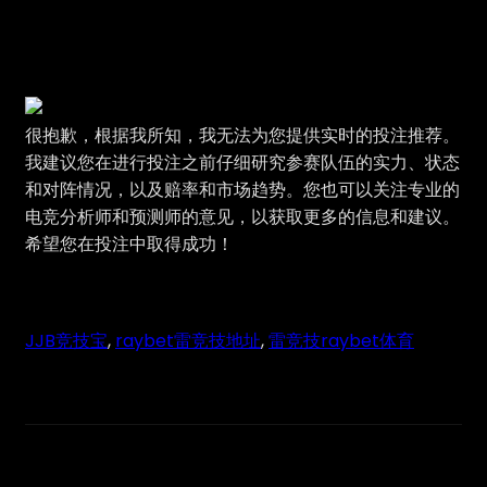
很抱歉，根据我所知，我无法为您提供实时的投注推荐。
我建议您在进行投注之前仔细研究参赛队伍的实力、状态
和对阵情况，以及赔率和市场趋势。您也可以关注专业的
电竞分析师和预测师的意见，以获取更多的信息和建议。
希望您在投注中取得成功！
JJB竞技宝
, 
raybet雷竞技地址
, 
雷竞技raybet体育