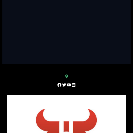
Facebook
Twitter
YouTube
LinkedIn