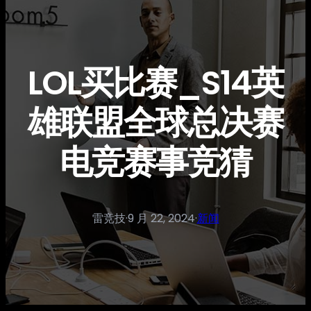
LOL买比赛_S14英
雄联盟全球总决赛
电竞赛事竞猜
雷竞技
·
9 月 22, 2024
·
新闻