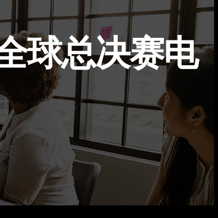
盟全球总决赛电