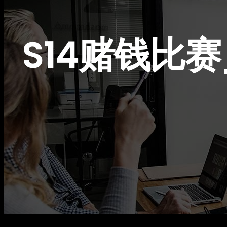
S14赌钱比