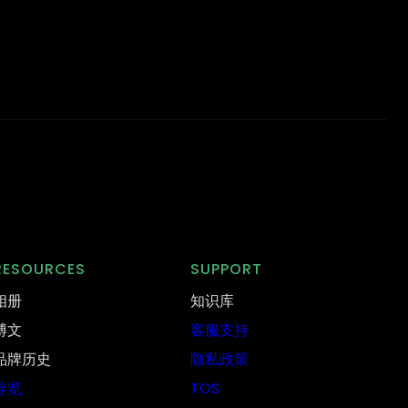
RESOURCES
SUPPORT
相册
知识库
博文
客服支持
品牌历史
隐私政策
导览
TOS