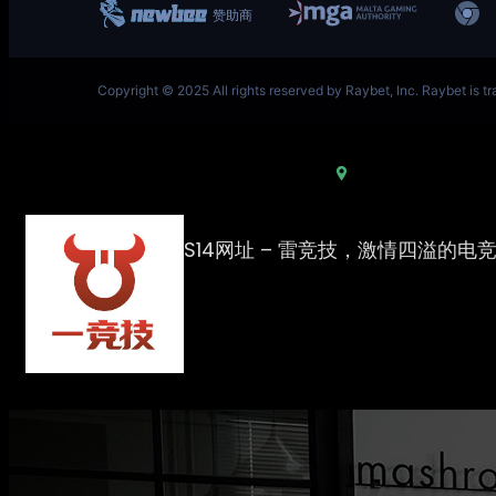
S14网址 – 雷竞技，激情四溢的