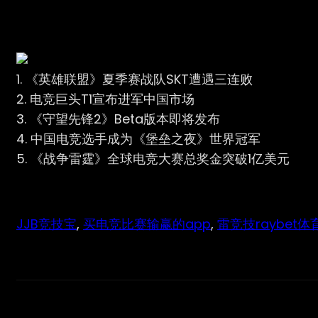
1. 《英雄联盟》夏季赛战队SKT遭遇三连败
2. 电竞巨头T1宣布进军中国市场
3. 《守望先锋2》Beta版本即将发布
4. 中国电竞选手成为《堡垒之夜》世界冠军
5. 《战争雷霆》全球电竞大赛总奖金突破1亿美元
JJB竞技宝
, 
买电竞比赛输赢的app
, 
雷竞技raybet体