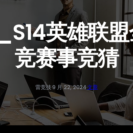
赛_S14英雄联
竞赛事竞猜
雷竞技
·
9 月 22, 2024
·
文章