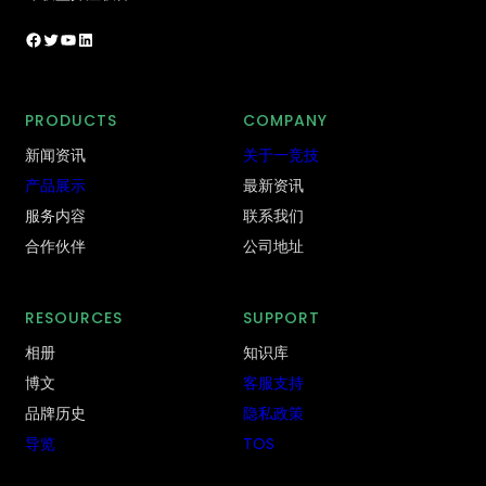
Facebook
Twitter
YouTube
LinkedIn
PRODUCTS
COMPANY
新闻资讯
关于一竞技
产品展示
最新资讯
服务内容
联系我们
合作伙伴
公司地址
RESOURCES
SUPPORT
相册
知识库
博文
客服支持
品牌历史
隐私政策
导览
TOS