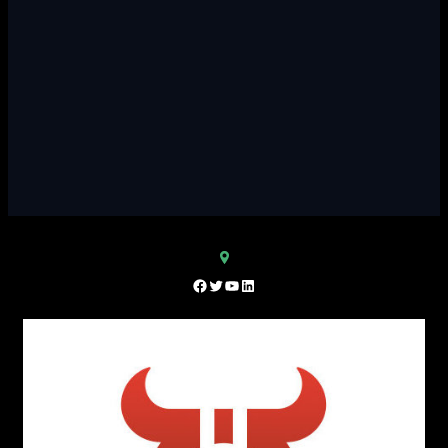
Facebook
Twitter
YouTube
LinkedIn