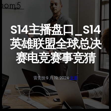
S14主播盘口_S14
英雄联盟全球总决
赛电竞赛事竞猜
雷竞技
·
9 月 19, 2024
·
文章