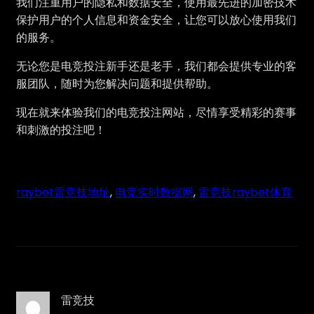
我们注重用户的隐私和数据安全，使用最先进的加密技术
保护用户的个人信息和资金安全，让您可以放心使用我们
的服务。
无论您是电竞投注新手还是老手，我们都会提供专业的客
服团队，随时为您解决问题和提供帮助。
现在就来体验我们的电竞投注网站，尽情享受精彩的赛事
和刺激的投注吧！
raybet雷竞技地址
, 
电竞实时数据网
, 
雷竞技raybet体育
雷竞技