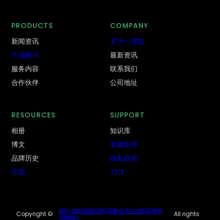
PRODUCTS
COMPANY
新闻资讯
关于一竞技
产品展示
最新资讯
服务内容
联系我们
合作伙伴
公司地址
RESOURCES
SUPPORT
相册
知识库
博文
客服支持
品牌历史
隐私政策
导览
TOS
首页–2025英雄联盟(LOL)s15全球总决赛冠军赛事
Copyright ©
· All rights
竞猜网站