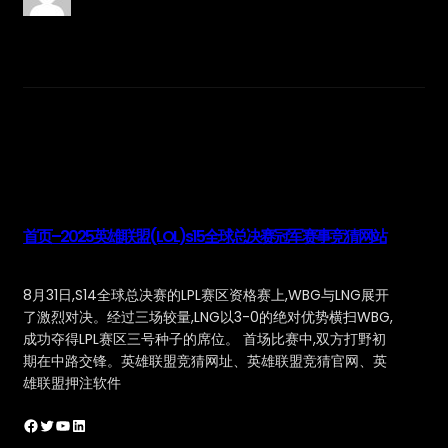
首页–2025英雄联盟(LOL)s15全球总决赛冠军赛事竞猜网站
8月31日,S14全球总决赛的LPL赛区资格赛上,WBG与LNG展开
了激烈对决。经过三场较量,LNG以3-0的绝对优势横扫WBG,
成功夺得LPL赛区三号种子的席位。 首场比赛中,双方打野初
期在中路交锋。英雄联盟竞猜网址、英雄联盟竞猜官网、英
雄联盟押注软件
Facebook
Twitter
YouTube
LinkedIn