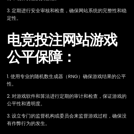
3. 定期进行安全审核和检查，确保网站系统的完整性和稳
定性。
电竞投注网站游戏
公平保障：
1. 使用专业的随机数生成器（RNG）确保游戏结果的公平
性。
2. 对游戏软件和算法进行定期的审计和检查，保证游戏的
公平性和透明度。
3. 设立专门的监督机构或委员会来监督游戏过程，确保没
有作弊行为的发生。