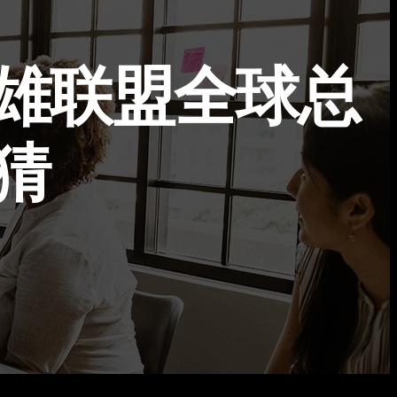
英雄联盟全球总
猜