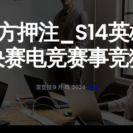
地方押注_S14
决赛电竞赛事竞
雷竞技
·
9 月 15, 2024
·
新闻