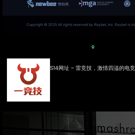
S14网址 – 雷竞技，激情四溢的