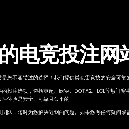
的电竞投注网
站是您不容错过的选择！我们提供类似雷竞技的安全可靠
的投注选项，包括英超、欧冠、DOTA2、LOL等热门
投注体验是安全、可靠且公平的。
服团队，随时为您解决遇到的问题。如果您有任何疑问或