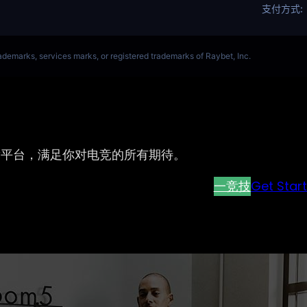
电竞平台，满足你对电竞的所有期待。
一竞技
Get Star