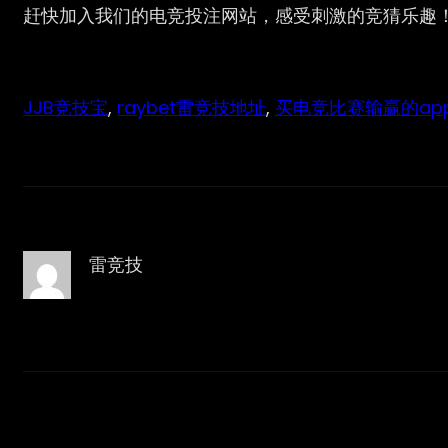
赶快加入我们的电竞投注网站，感受刺激的竞猜乐趣
JJB竞技宝
, 
raybet雷竞技地址
, 
买电竞比赛输赢的ap
雷竞技