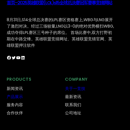
首页–2025英雄联盟(LOL)s15全球总决赛冠军赛事竞猜网站
8月31日,S14全球总决赛的LPL赛区资格赛上,WBG与LNG展开
了激烈对决。经过三场较量,LNG以3-0的绝对优势横扫WBG,
成功夺得LPL赛区三号种子的席位。 首场比赛中,双方打野初
期在中路交锋。英雄联盟竞猜网址、英雄联盟竞猜官网、英
雄联盟押注软件
Facebook
Twitter
YouTube
LinkedIn
PRODUCTS
COMPANY
新闻资讯
关于一竞技
产品展示
最新资讯
服务内容
联系我们
合作伙伴
公司地址