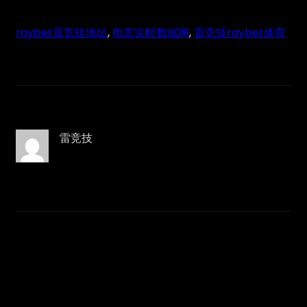
raybet雷竞技地址
, 
电竞实时数据网
, 
雷竞技raybet体育
雷竞技