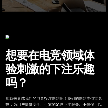
想要在电竞领域体
验刺激的下注乐趣
吗？
那就来尝试我们的电竞投注网站吧！我们的网站类似雷竞
技，为用户提供安全、可靠的足球下注服务。不仅仅可以