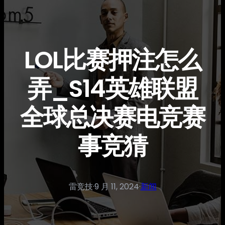
LOL比赛押注怎么
弄_S14英雄联盟
全球总决赛电竞赛
事竞猜
雷竞技
·
9 月 11, 2024
·
新闻