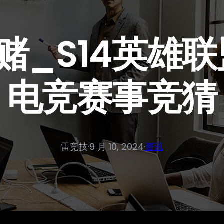
以赌_S14英雄
电竞赛事竞猜
雷竞技
·
9 月 10, 2024
·
资讯