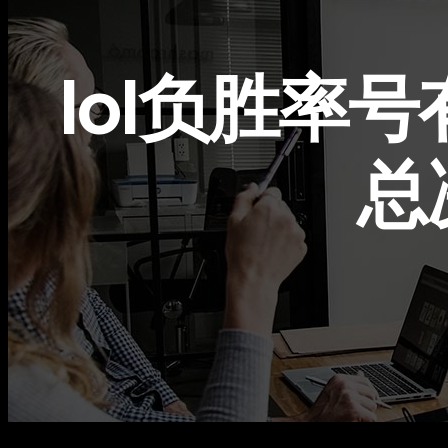
lol负胜率
总