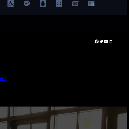
Facebook
Twitter
YouTube
LinkedIn
ted