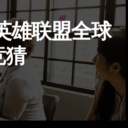
4英雄联盟全球
竞猜