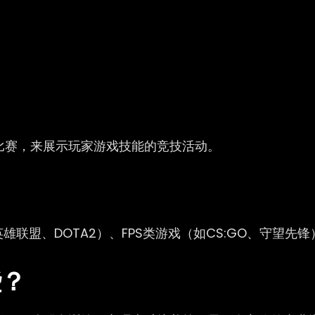
比赛，来展示玩家游戏技能的竞技活动。
联盟、DOTA2）、FPS类游戏（如CS:GO、守望先锋）
些？