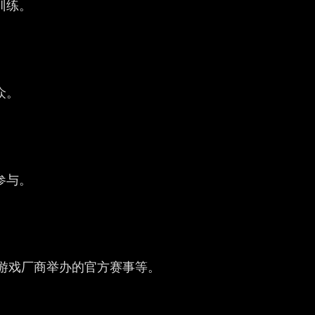
训练。
众。
参与。
各大游戏厂商举办的官方赛事等。