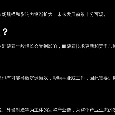
？
市场规模和影响力逐渐扩大，未来发展前景十分可观。
长？
生涯随着年龄增长会受到影响，而随着技术更新和竞争加
？
但也有可能导致沉迷游戏，影响学业或工作，因此需要适
？
发、外设制造等为主体的完整产业链，为整个产业生态的