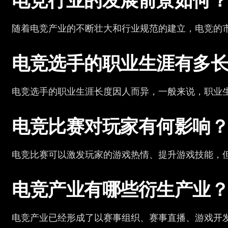
电竞行业的发展前景如何
随着电竞产业的不断壮大和行业规范的建立，电竞的
电竞选手的职业生涯有多
电竞选手的职业生涯长度因人而异，一般来说，职业
电竞比赛对玩家有何影响
电竞比赛可以激发玩家的游戏热情、提升游戏技能，
电竞产业有哪些衍生产业
电竞产业已经形成了以赛事组织、赛事直播、游戏开