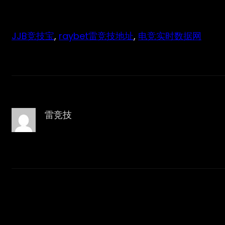
JJB竞技宝
, 
raybet雷竞技地址
, 
电竞实时数据网
雷竞技