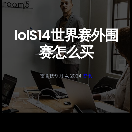
lolS14世界赛外围
赛怎么买
雷竞技
·
9 月 4, 2024
·
资讯