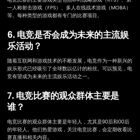
一人称射击游戏（FPS）、多人在线战术游戏（MOBA）
等。每种类型的游戏都有专门的比赛项目。
6. 电竞是否会成为未来的主流娱
乐活动？
随着互联网和游戏技术的不断发展，电竞作为一种新兴的
娱乐形式已经吸引了全球数以亿计的粉丝。可以预见，电
竞有望成为未来的主流娱乐活动之一。
7. 电竞比赛的观众群体主要是
谁？
电竞比赛的观众群体主要是年轻人，尤其是90后和00后
的年轻人。他们热爱游戏，关注电竞比赛，会定期收看比
赛直播和相关内容。