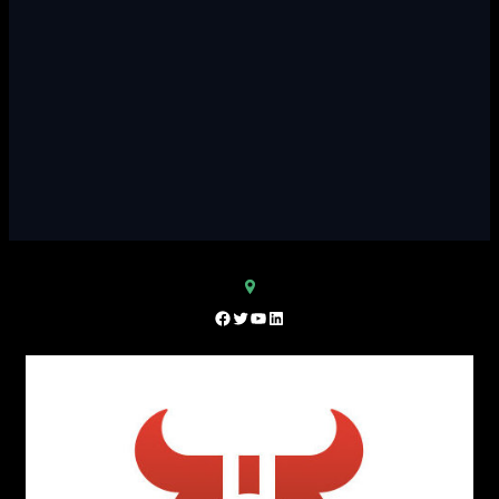
Facebook
Twitter
YouTube
LinkedIn