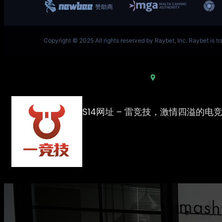
S14网址 – 雷竞技，激情四溢的