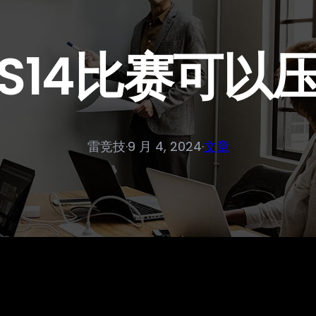
S14比赛可以
雷竞技
·
9 月 4, 2024
·
文章