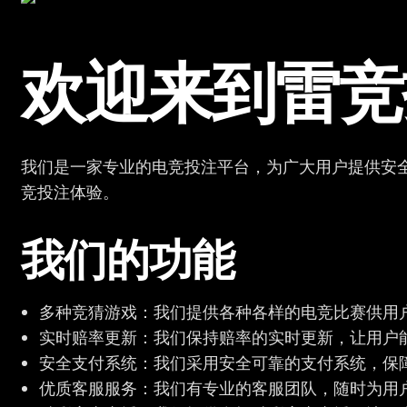
欢迎来到雷竞
我们是一家专业的电竞投注平台，为广大用户提供安
竞投注体验。
我们的功能
多种竞猜游戏：我们提供各种各样的电竞比赛供用户竞
实时赔率更新：我们保持赔率的实时更新，让用户
安全支付系统：我们采用安全可靠的支付系统，保
优质客服服务：我们有专业的客服团队，随时为用