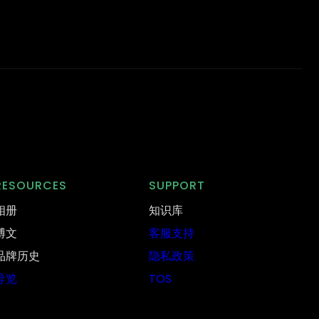
RESOURCES
SUPPORT
相册
知识库
博文
客服支持
品牌历史
隐私政策
导览
TOS