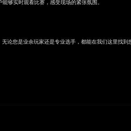
户能够实时观看比赛，感受现场的紧张氛围。
！无论您是业余玩家还是专业选手，都能在我们这里找到