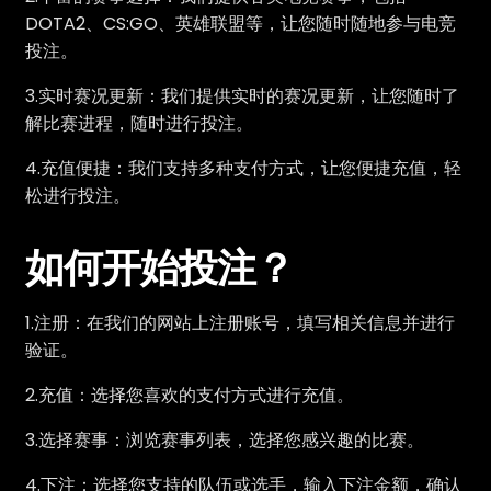
DOTA2、CS:GO、英雄联盟等，让您随时随地参与电竞
投注。
3.实时赛况更新：我们提供实时的赛况更新，让您随时了
解比赛进程，随时进行投注。
4.充值便捷：我们支持多种支付方式，让您便捷充值，轻
松进行投注。
如何开始投注？
1.注册：在我们的网站上注册账号，填写相关信息并进行
验证。
2.充值：选择您喜欢的支付方式进行充值。
3.选择赛事：浏览赛事列表，选择您感兴趣的比赛。
4.下注：选择您支持的队伍或选手，输入下注金额，确认