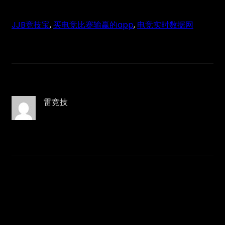
JJB竞技宝
, 
买电竞比赛输赢的app
, 
电竞实时数据网
雷竞技