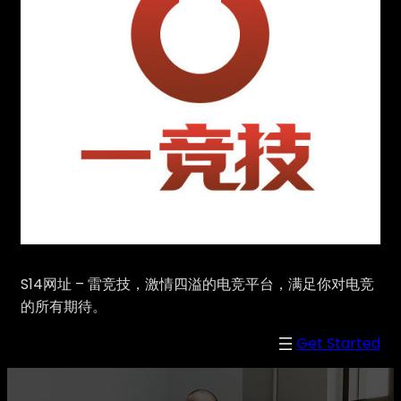
S14网址 – 雷竞技，激情四溢的电竞平台，满足你对电竞
的所有期待。
Get Started