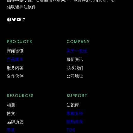
期在中路交锋。英雄联盟竞猜网址、英雄联盟竞猜官网、英
雄联盟押注软件
Facebook
Twitter
YouTube
LinkedIn
PRODUCTS
COMPANY
新闻资讯
关于一竞技
产品展示
最新资讯
服务内容
联系我们
合作伙伴
公司地址
RESOURCES
SUPPORT
相册
知识库
博文
客服支持
品牌历史
隐私政策
导览
TOS