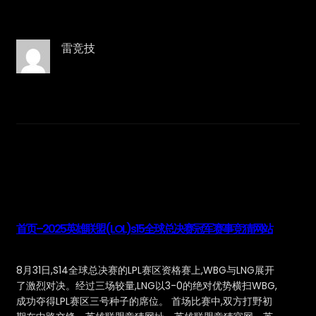
雷竞技
首页–2025英雄联盟(LOL)s15全球总决赛冠军赛事竞猜网站
8月31日,S14全球总决赛的LPL赛区资格赛上,WBG与LNG展开
了激烈对决。经过三场较量,LNG以3-0的绝对优势横扫WBG,
成功夺得LPL赛区三号种子的席位。 首场比赛中,双方打野初