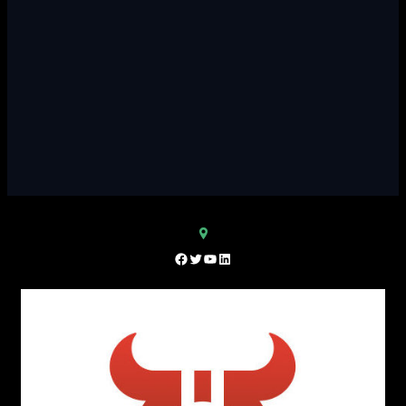
Facebook
Twitter
YouTube
LinkedIn