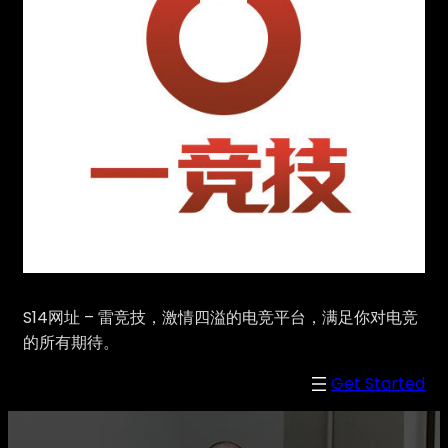
S14网址 – 雷竞技，激情四溢的电竞平台，满足你对电竞
的所有期待。
Get Started