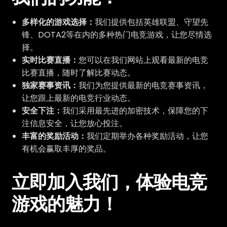
多样化的游戏选择：
我们提供包括英雄联盟、守望先
锋、DOTA2等在内的多种热门电竞游戏，让您尽情选
择。
实时比赛直播：
您可以在我们网站上观看最新的电竞
比赛直播，随时了解比赛动态。
独家赛事资讯：
我们为您提供最新的电竞赛事资讯，
让您跟上最新的电竞行业动态。
安全下注：
我们采用最先进的加密技术，保障您的下
注信息安全，让您放心投注。
丰富的奖励活动：
我们定期举办各种奖励活动，让您
有机会赢取丰厚的奖品。
立即加入我们，体验电竞
游戏的魅力！