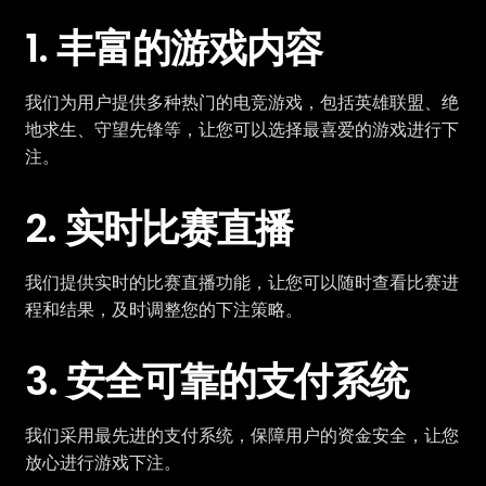
1. 丰富的游戏内容
我们为用户提供多种热门的电竞游戏，包括英雄联盟、绝
地求生、守望先锋等，让您可以选择最喜爱的游戏进行下
注。
2. 实时比赛直播
我们提供实时的比赛直播功能，让您可以随时查看比赛进
程和结果，及时调整您的下注策略。
3. 安全可靠的支付系统
我们采用最先进的支付系统，保障用户的资金安全，让您
放心进行游戏下注。