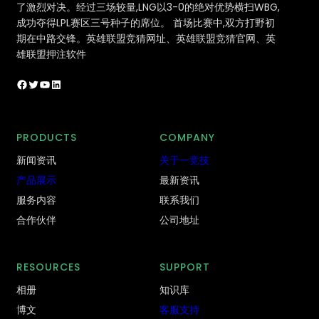
了激烈对决。经过三场较量,LNG以3-0的绝对优势横扫WBG,
成功夺得LPL赛区三号种子的席位。 首场比赛中,双方打野初
期在中路交锋。英雄联盟竞猜网址、英雄联盟竞猜官网、英
雄联盟押注软件
Facebook
Twitter
YouTube
LinkedIn
PRODUCTS
COMPANY
新闻资讯
关于一竞技
产品展示
最新资讯
服务内容
联系我们
合作伙伴
公司地址
RESOURCES
SUPPORT
相册
知识库
博文
客服支持