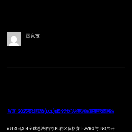
雷竞技
首页–2025英雄联盟(LOL)s15全球总决赛冠军赛事竞猜网站
8月31日,S14全球总决赛的LPL赛区资格赛上,WBG与LNG展开