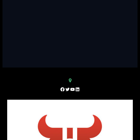
Facebook
Twitter
YouTube
LinkedIn