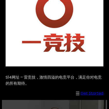
S14网址 – 雷竞技，激情四溢的电竞平台，满足你对电竞
的所有期待。
Get Started