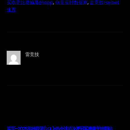
买电竞比赛输赢的app
, 
电竞实时数据网
, 
雷竞技raybet
体育
雷竞技
首页–2025英雄联盟(LOL)s15全球总决赛冠军赛事竞猜网站