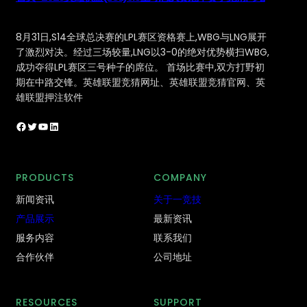
8月31日,S14全球总决赛的LPL赛区资格赛上,WBG与LNG展开
了激烈对决。经过三场较量,LNG以3-0的绝对优势横扫WBG,
成功夺得LPL赛区三号种子的席位。 首场比赛中,双方打野初
期在中路交锋。英雄联盟竞猜网址、英雄联盟竞猜官网、英
雄联盟押注软件
Facebook
Twitter
YouTube
LinkedIn
PRODUCTS
COMPANY
新闻资讯
关于一竞技
产品展示
最新资讯
服务内容
联系我们
合作伙伴
公司地址
RESOURCES
SUPPORT