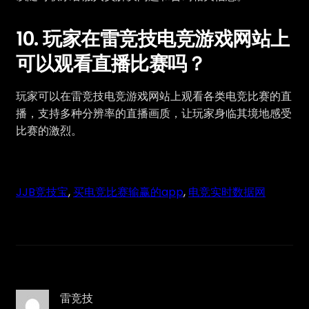
10. 玩家在雷竞技电竞游戏网站上
可以观看直播比赛吗？
玩家可以在雷竞技电竞游戏网站上观看各类电竞比赛的直
播，支持多种分辨率的直播画质，让玩家身临其境地感受
比赛的激烈。
JJB竞技宝
, 
买电竞比赛输赢的app
, 
电竞实时数据网
雷竞技