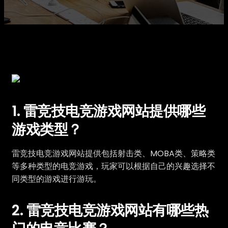
1. 雷竞技电竞游戏网站提供哪些
游戏类型？
雷竞技电竞游戏网站提供包括射击类、MOBA类、策略类
等多种类型的电竞游戏，玩家可以根据自己的兴趣选择不
同类型的游戏进行游玩。
2. 雷竞技电竞游戏网站有哪些热