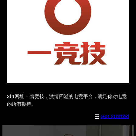
S14网址 – 雷竞技，激情四溢的电竞平台，满足你对电竞
的所有期待。
Get Started