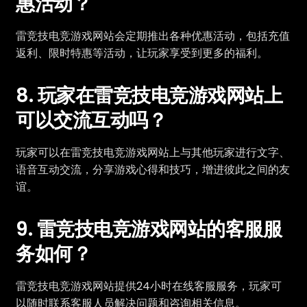
惠活动？
雷竞技电竞游戏网站会定期推出各种优惠活动，包括充值
返利、限时特惠等活动，让玩家享受到更多的福利。
8. 玩家在雷竞技电竞游戏网站上
可以交流互动吗？
玩家可以在雷竞技电竞游戏网站上与其他玩家进行文字、
语音互动交流，分享游戏心得和技巧，增进彼此之间的友
谊。
9. 雷竞技电竞游戏网站的客服服
务如何？
雷竞技电竞游戏网站提供24小时在线客服服务，玩家可
以随时联系客服人员解决问题和咨询相关信息。