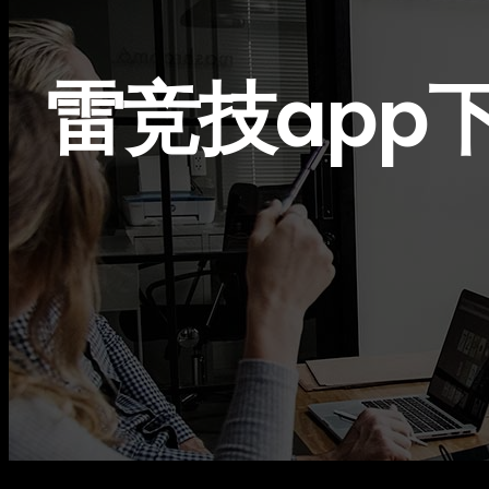
雷竞技app下