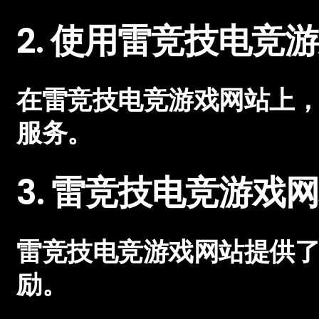
2. 使用雷竞技电
在雷竞技电竞游戏网站上
服务。
3. 雷竞技电竞游戏
雷竞技电竞游戏网站提供
励。