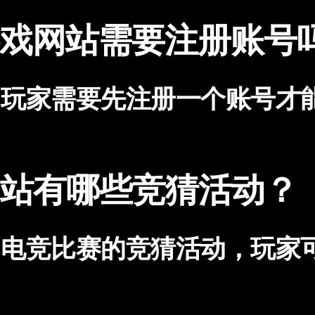
竞游戏网站需要注册账号
，玩家需要先注册一个账号才
网站有哪些竞猜活动？
了电竞比赛的竞猜活动，玩家