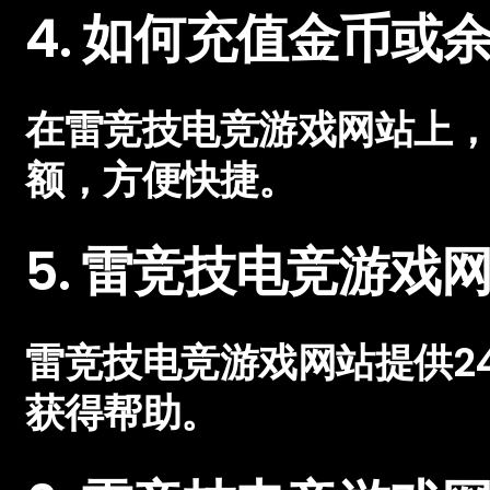
4. 如何充值金币
在雷竞技电竞游戏网站上
额，方便快捷。
5. 雷竞技电竞游戏
雷竞技电竞游戏网站提供2
获得帮助。