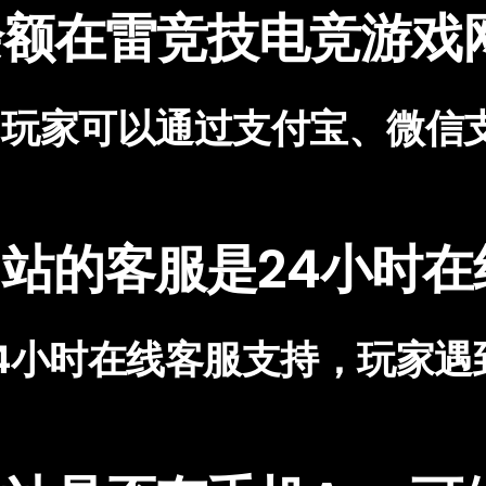
或余额在雷竞技电竞游戏
，玩家可以通过支付宝、微信
网站的客服是24小时
4小时在线客服支持，玩家遇