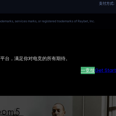
电竞平台，满足你对电竞的所有期待。
一竞技
Get Star