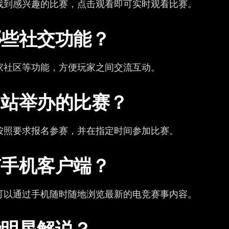
找到感兴趣的比赛，点击观看即可实时观看比赛。
哪些社交功能？
家社区等功能，方便玩家之间交流互动。
网站举办的比赛？
按照要求报名参赛，并在指定时间参加比赛。
有手机客户端？
可以通过手机随时随地浏览最新的电竞赛事内容。