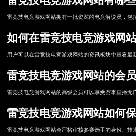
雷竞技电竞游戏网站有哪
雷竞技电竞游戏网站拥有一批资深的电竞解说员，包括Fa
如何在雷竞技电竞游戏网
用户可以在雷竞技电竞游戏网站的资讯板块中查看最
雷竞技电竞游戏网站的会
雷竞技电竞游戏网站的高级会员可以享受赛事直播无
雷竞技电竞游戏网站如何
雷竞技电竞游戏网站会严格审核参赛选手的身份、技