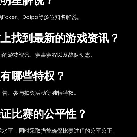
些明星解说？
ker、Daigo等多位知名解说。
站上找到最新的游戏资讯？
新的游戏资讯、赛事赛程以及战队动态。
员有哪些特权？
广告、参与抽奖活动等独特特权。
保证比赛的公平性？
术水平，同时采取措施确保比赛过程的公平公正。