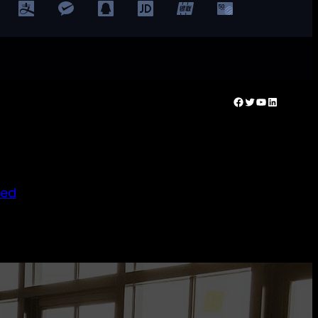
Facebook
Twitter
YouTube
LinkedIn
ted