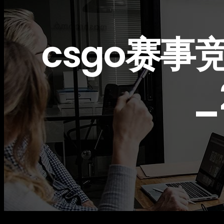
csgo赛事
_