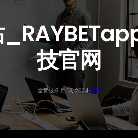
站_RAYBETap
技官网
雷竞技
·
8 月 13, 2024
·
新闻