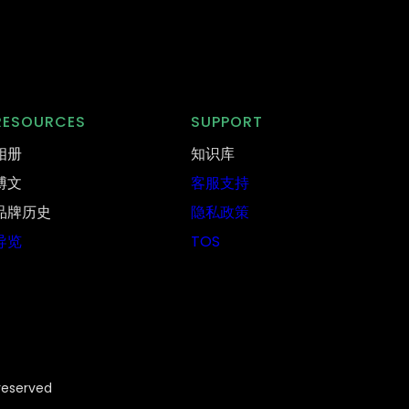
RESOURCES
SUPPORT
相册
知识库
博文
客服支持
品牌历史
隐私政策
导览
TOS
s reserved