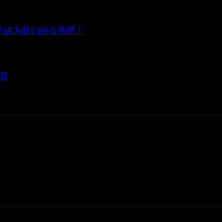
册成为我们的会员吧！
体育