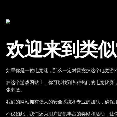
欢迎来到类似
如果你是一位电竞迷，那么一定对雷竞技这个电竞游
在这个游戏网站上，你可以找到各种热门的电竞比赛
张刺激。
我们的网站拥有强大的安全系统和专业的团队，确保
不仅如此，我们还为用户提供丰富的奖励和活动，让