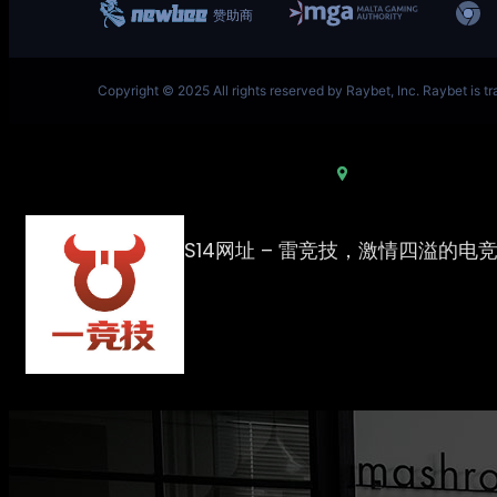
S14网址 – 雷竞技，激情四溢的