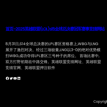
首页–2025英雄联盟(LOL)s15全球总决赛冠军赛事竞猜网站
8月31日,S14全球总决赛的LPL赛区资格赛上,WBG与LNG
展开了激烈对决。经过三场较量,LNG以3-0的绝对优势横
扫WBG,成功夺得LPL赛区三号种子的席位。 首场比赛中,
双方打野初期在中路交锋。英雄联盟竞猜网址、英雄联盟
竞猜官网、英雄联盟押注软件
Facebook
Twitter
YouTube
LinkedIn
Copyrig