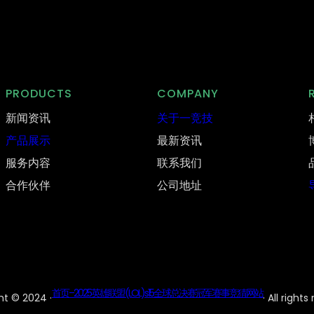
PRODUCTS
COMPANY
新闻资讯
关于一竞技
产品展示
最新资讯
服务内容
联系我们
合作伙伴
公司地址
首页–2025英雄联盟(LOL)s15全球总决赛冠军赛事竞猜网站
ht © 2024 ·
· All right