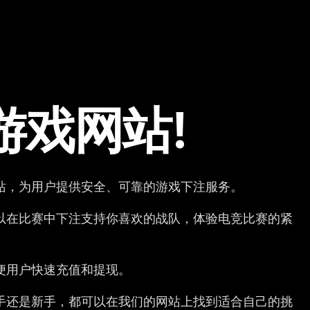
游戏网站!
站，为用户提供安全、可靠的游戏下注服务。
以在比赛中下注支持你喜欢的战队，体验电竞比赛的紧
便用户快速充值和提现。
手还是新手，都可以在我们的网站上找到适合自己的挑