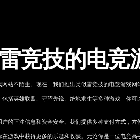
雷竞技的电竞
戏网站不陌生。现在，我们推出类似雷竞技的电竞游戏网
，包括英雄联盟、守望先锋、绝地求生等多种游戏。你可
用户的下注信息和资金安全。我们提供多种支付方式，方
你在游戏中获得更多的乐趣和收获。无论你是一位电竞高