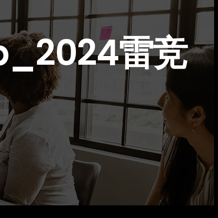
p_2024雷竞