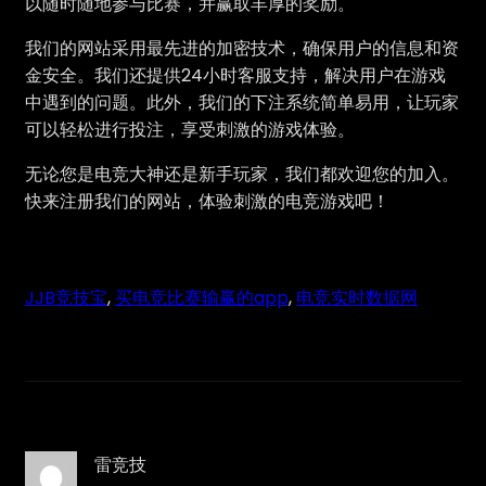
以随时随地参与比赛，并赢取丰厚的奖励。
我们的网站采用最先进的加密技术，确保用户的信息和资
金安全。我们还提供24小时客服支持，解决用户在游戏
中遇到的问题。此外，我们的下注系统简单易用，让玩家
可以轻松进行投注，享受刺激的游戏体验。
无论您是电竞大神还是新手玩家，我们都欢迎您的加入。
快来注册我们的网站，体验刺激的电竞游戏吧！
JJB竞技宝
, 
买电竞比赛输赢的app
, 
电竞实时数据网
雷竞技