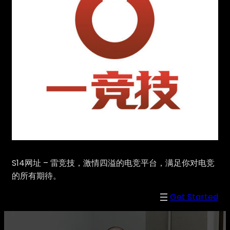
S14网址 – 雷竞技，激情四溢的电竞平台，满足你对电竞
的所有期待。
Get Started