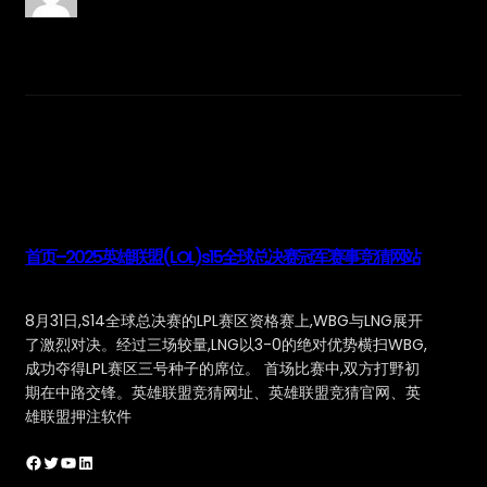
首页–2025英雄联盟(LOL)s15全球总决赛冠军赛事竞猜网站
8月31日,S14全球总决赛的LPL赛区资格赛上,WBG与LNG展开
了激烈对决。经过三场较量,LNG以3-0的绝对优势横扫WBG,
成功夺得LPL赛区三号种子的席位。 首场比赛中,双方打野初
期在中路交锋。英雄联盟竞猜网址、英雄联盟竞猜官网、英
雄联盟押注软件
Facebook
Twitter
YouTube
LinkedIn