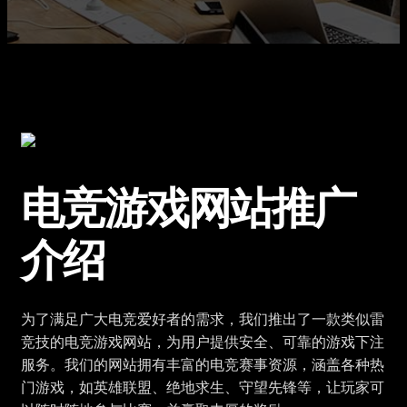
电竞游戏网站推广
介绍
为了满足广大电竞爱好者的需求，我们推出了一款类似雷
竞技的电竞游戏网站，为用户提供安全、可靠的游戏下注
服务。我们的网站拥有丰富的电竞赛事资源，涵盖各种热
门游戏，如英雄联盟、绝地求生、守望先锋等，让玩家可