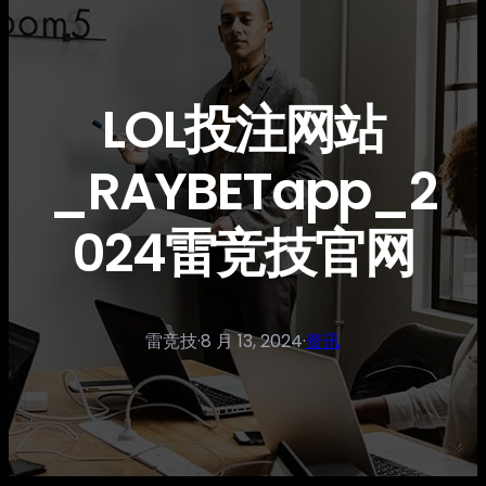
LOL投注网站
_RAYBETapp_2
024雷竞技官网
雷竞技
·
8 月 13, 2024
·
资讯