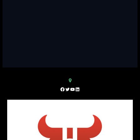
Facebook
Twitter
YouTube
LinkedIn