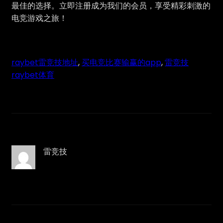
最佳的选择。立即注册成为我们的会员，享受精彩刺激的
电竞游戏之旅！
raybet雷竞技地址
, 
买电竞比赛输赢的app
, 
雷竞技
raybet体育
雷竞技