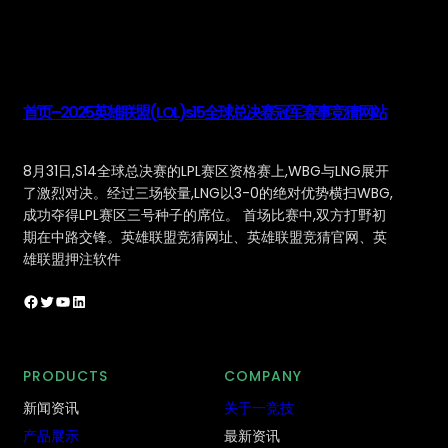
首页–2025英雄联盟(LOL)s15全球总决赛冠军赛事竞猜网站
8月31日,S14全球总决赛的LPL赛区资格赛上,WBG与LNG展开
了激烈对决。经过三场较量,LNG以3-0的绝对优势横扫WBG,
成功夺得LPL赛区三号种子的席位。 首场比赛中,双方打野初
期在中路交锋。英雄联盟竞猜网址、英雄联盟竞猜官网、英
雄联盟押注软件
Facebook
Twitter
YouTube
LinkedIn
PRODUCTS
COMPANY
新闻资讯
关于一竞技
产品展示
最新资讯