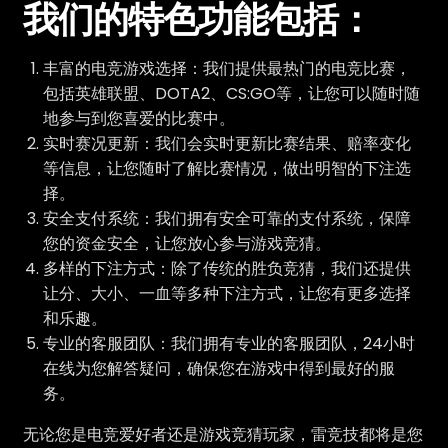
我们的特色功能包括：
丰富的电竞游戏选择：我们提供最热门的电竞比赛，
包括英雄联盟、DOTA2、CS:GO等，让您可以随时随
地参与到您喜爱的比赛中。
实时赛况更新：我们会实时更新比赛结果、赔率变化
等信息，让您随时了解比赛情况，做出明智的下注选
择。
安全支付系统：我们拥有安全可靠的支付系统，保障
您的资金安全，让您放心参与游戏竞猜。
多样的下注方式：除了传统的胜负竞猜，我们还提供
让分、大小、一血等多种下注方式，让您有更多选择
和乐趣。
专业的客服团队：我们拥有专业的客服团队，24小时
在线为您解答疑问，确保您在游戏中得到最好的服
务。
无论您是电竞爱好者还是游戏竞猜玩家，雷竞技都将是您