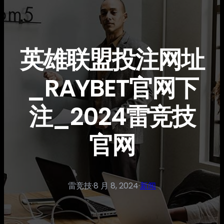
英雄联盟投注网址
_RAYBET官网下
注_2024雷竞技
官网
雷竞技
·
8 月 8, 2024
·
新闻