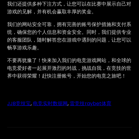
我们还提供多种下注方式，让您可以在比赛中展示自己对
游戏的见解，并有机会赢取丰厚的奖金。
我们的网站安全可靠，拥有完善的账号保护措施和支付系
统，确保您的个人信息和资金安全。同时，我们提供专业
的客服团队，随时解答您在游戏中遇到的问题，让您可以
畅享游戏乐趣。
不要再犹豫了！快来加入我们的电竞游戏网站，和全球的
电竞爱好者一起展开激烈的对战，挑战自我，在竞技的世
界中获得荣耀！赶快注册账号，开始您的电竞之旅吧！
JJB竞技宝
, 
电竞实时数据网
, 
雷竞技raybet体育