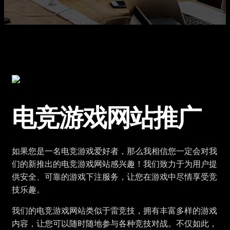
电竞游戏网站推广
如果您是一名电竞游戏爱好者，那么我相信您一定会对我
们的新推出的电竞游戏网站感兴趣！我们致力于为用户提
供安全、可靠的游戏下注服务，让您在游戏中尽情享受竞
技乐趣。
我们的电竞游戏网站类似于雷竞技，拥有丰富多样的游戏
内容，让您可以随时随地参与各种竞技对战。不仅如此，