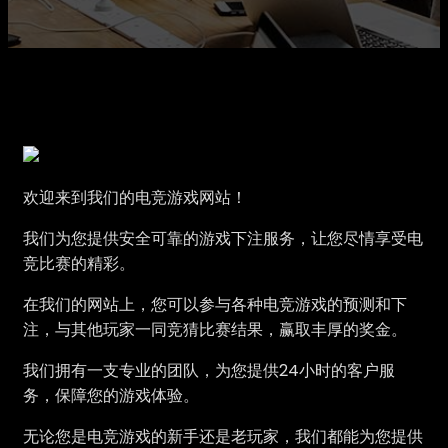
欢迎来到我们的电竞游戏网站！
我们为您提供安全可靠的游戏下注服务，让您尽情享受电
竞比赛的精彩。
在我们的网站上，您可以参与各种电竞游戏的预测和下
注，与其他玩家一同竞猜比赛结果，赢取丰厚的奖金。
我们拥有一支专业的团队，为您提供24小时的客户服
务，保障您的游戏体验。
无论您是电竞游戏的新手还是老玩家，我们都能为您提供