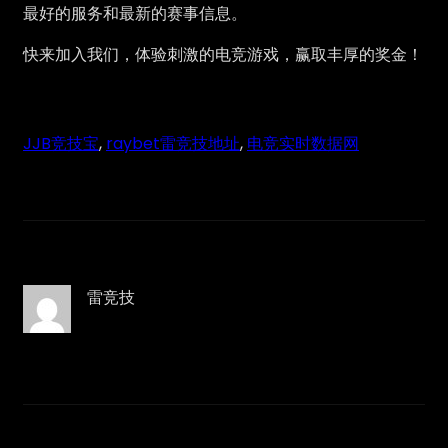
最好的服务和最新的赛事信息。
快来加入我们，体验刺激的电竞游戏，赢取丰厚的奖金！
JJB竞技宝
, 
raybet雷竞技地址
, 
电竞实时数据网
雷竞技