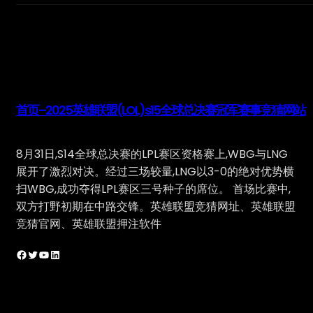
首页–2025英雄联盟(LOL)s15全球总决赛冠军赛事竞猜网站
8月31日,S14全球总决赛的LPL赛区资格赛上,WBG与LNG
展开了激烈对决。经过三场较量,LNG以3-0的绝对优势横
扫WBG,成功夺得LPL赛区三号种子的席位。 首场比赛中,
双方打野初期在中路交锋。英雄联盟竞猜网址、英雄联盟
竞猜官网、英雄联盟押注软件
Facebook
Twitter
YouTube
LinkedIn