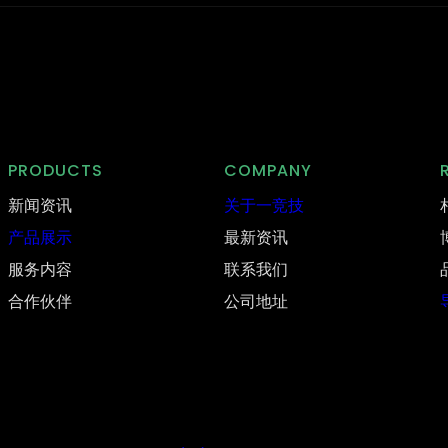
PRODUCTS
COMPANY
新闻资讯
关于一竞技
产品展示
最新资讯
服务内容
联系我们
合作伙伴
公司地址