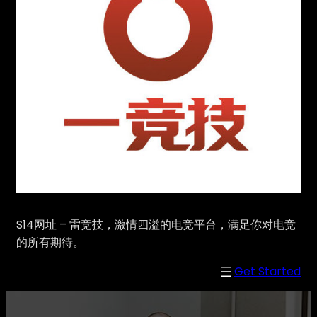
S14网址 – 雷竞技，激情四溢的电竞平台，满足你对电竞
的所有期待。
Get Started