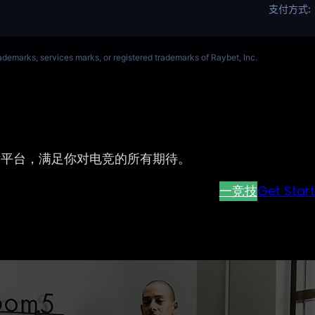
电竞平台，满足你对电竞的所有期待。
一竞技
Get Star