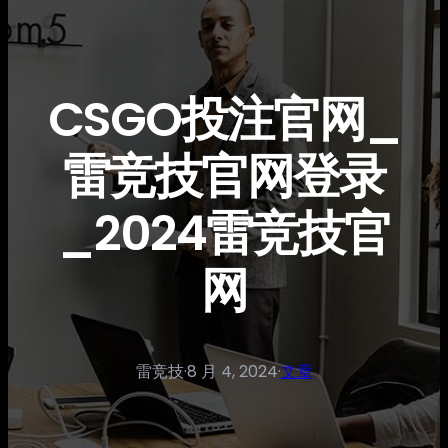
CSGO投注官网_
雷竞技官网登录
_2024雷竞技官
网
雷竞技
·
8 月 4, 2024
·
文章