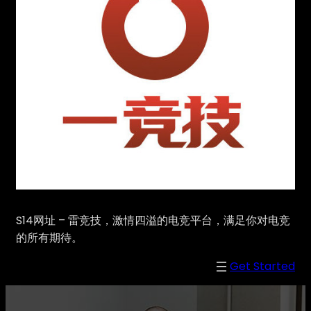
S14网址 – 雷竞技，激情四溢的电竞平台，满足你对电竞
的所有期待。
Get Started