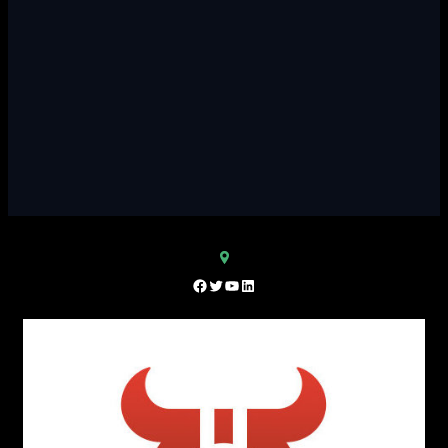
Facebook
Twitter
YouTube
LinkedIn