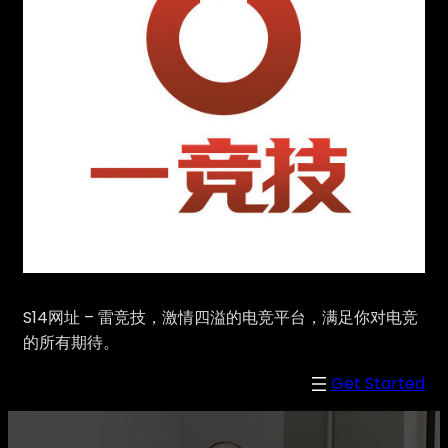
S14网址 – 雷竞技，激情四溢的电竞平台，满足你对电竞
的所有期待。
Get Started