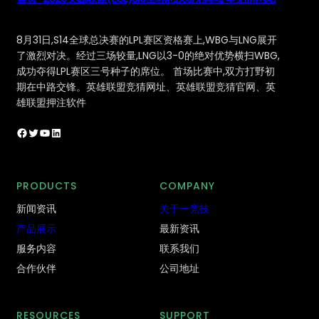
8月31日,S14全球总决赛的LPL赛区资格赛上,WBG与LNG展开
了激烈对决。经过三场较量,LNG以3-0的绝对优势横扫WBG,
成功夺得LPL赛区三号种子的席位。 首场比赛中,双方打野初
期在中路交锋。英雄联盟竞猜网址、英雄联盟竞猜官网、英
雄联盟押注软件
Facebook
Twitter
YouTube
LinkedIn
PRODUCTS
COMPANY
新闻资讯
关于一竞技
产品展示
最新资讯
服务内容
联系我们
合作伙伴
公司地址
RESOURCES
SUPPORT