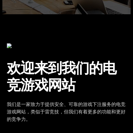
欢迎来到我们的电
竞游戏网站
我们是一家致力于提供安全、可靠的游戏下注服务的电竞
游戏网站，类似于雷竞技，但我们有着更多的功能和更好
的竞争力。