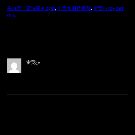
买电竞比赛输赢的app
, 
电竞实时数据网
, 
雷竞技raybet
体育
雷竞技