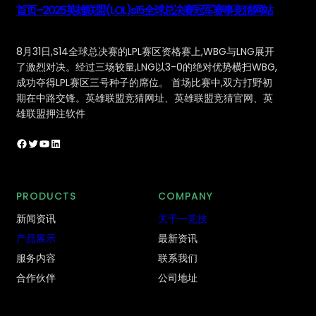
首页–2025英雄联盟(LOL)s15全球总决赛冠军赛事竞猜网站
8月31日,S14全球总决赛的LPL赛区资格赛上,WBG与LNG展开
了激烈对决。经过三场较量,LNG以3-0的绝对优势横扫WBG,
成功夺得LPL赛区三号种子的席位。 首场比赛中,双方打野初
期在中路交锋。英雄联盟竞猜网址、英雄联盟竞猜官网、英
雄联盟押注软件
Facebook
Twitter
YouTube
LinkedIn
PRODUCTS
COMPANY
新闻资讯
关于一竞技
产品展示
最新资讯
服务内容
联系我们
合作伙伴
公司地址