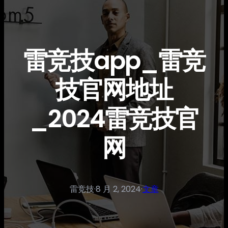
雷竞技app_雷竞
技官网地址
_2024雷竞技官
网
雷竞技
·
8 月 2, 2024
·
文章