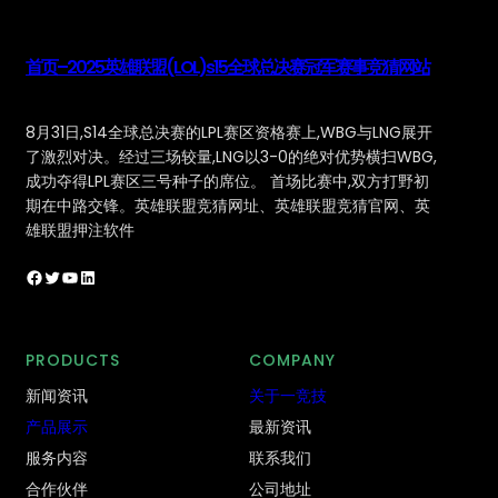
首页–2025英雄联盟(LOL)s15全球总决赛冠军赛事竞猜网站
8月31日,S14全球总决赛的LPL赛区资格赛上,WBG与LNG展开
了激烈对决。经过三场较量,LNG以3-0的绝对优势横扫WBG,
成功夺得LPL赛区三号种子的席位。 首场比赛中,双方打野初
期在中路交锋。英雄联盟竞猜网址、英雄联盟竞猜官网、英
雄联盟押注软件
Facebook
Twitter
YouTube
LinkedIn
PRODUCTS
COMPANY
新闻资讯
关于一竞技
产品展示
最新资讯
服务内容
联系我们
合作伙伴
公司地址