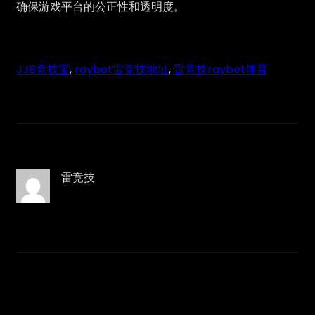
确保游戏平台的公正性和透明度。
JJB竞技宝
, 
raybet雷竞技地址
, 
雷竞技raybet体育
雷竞技