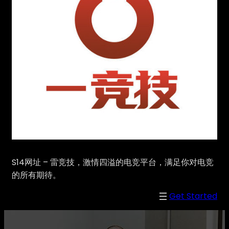
S14网址 – 雷竞技，激情四溢的电竞平台，满足你对电竞
的所有期待。
Get Started