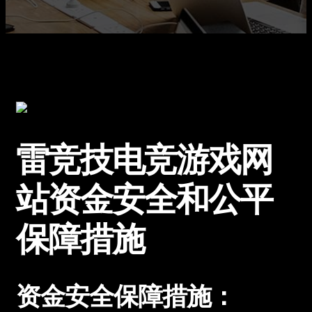
雷竞技电竞游戏网
站资金安全和公平
保障措施
资金安全保障措施：