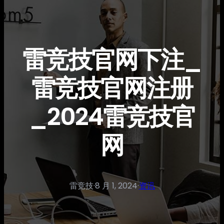
雷竞技官网下注_
雷竞技官网注册
_2024雷竞技官
网
雷竞技
·
8 月 1, 2024
·
资讯