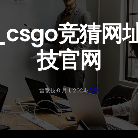
csgo竞猜网址
技官网
雷竞技
·
8 月 1, 2024
·
文章