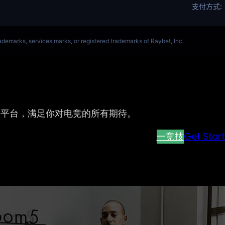
电竞平台，满足你对电竞的所有期待。
一竞技
Get Star