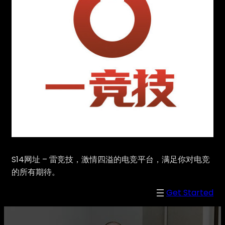
S14网址 – 雷竞技，激情四溢的电竞平台，满足你对电竞
的所有期待。
Get Started