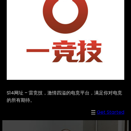
S14网址 – 雷竞技，激情四溢的电竞平台，满足你对电竞
的所有期待。
Get Started