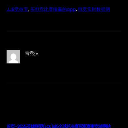
JJB竞技宝
, 
买电竞比赛输赢的app
, 
电竞实时数据网
雷竞技
首页–2025英雄联盟(LOL)s15全球总决赛冠军赛事竞猜网站