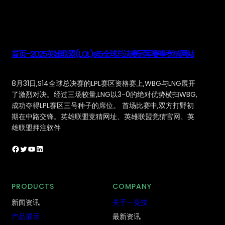
首页–2025英雄联盟(LOL)s15全球总决赛冠军赛事竞猜网站
8月31日,S14全球总决赛的LPL赛区资格赛上,WBG与LNG展开
了激烈对决。经过三场较量,LNG以3-0的绝对优势横扫WBG,
成功夺得LPL赛区三号种子的席位。 首场比赛中,双方打野初
期在中路交锋。英雄联盟竞猜网址、英雄联盟竞猜官网、英
雄联盟押注软件
Facebook
Twitter
YouTube
LinkedIn
PRODUCTS
COMPANY
新闻资讯
关于一竞技
产品展示
最新资讯