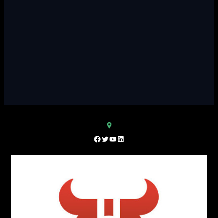
Facebook
Twitter
YouTube
LinkedIn