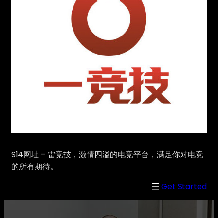
S14网址 – 雷竞技，激情四溢的电竞平台，满足你对电竞
的所有期待。
Get Started