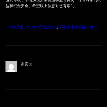
益和资金安全。希望以上信息对您有帮助。
JJB竞技宝
, 
raybet雷竞技地址
, 
买电竞比赛输赢的app
雷竞技