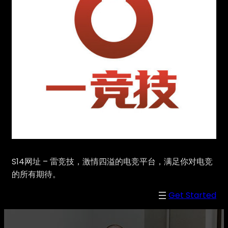
S14网址 – 雷竞技，激情四溢的电竞平台，满足你对电竞
的所有期待。
Get Started