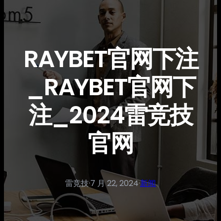
RAYBET官网下注
_RAYBET官网下
注_2024雷竞技
官网
雷竞技
·
7 月 22, 2024
·
新闻