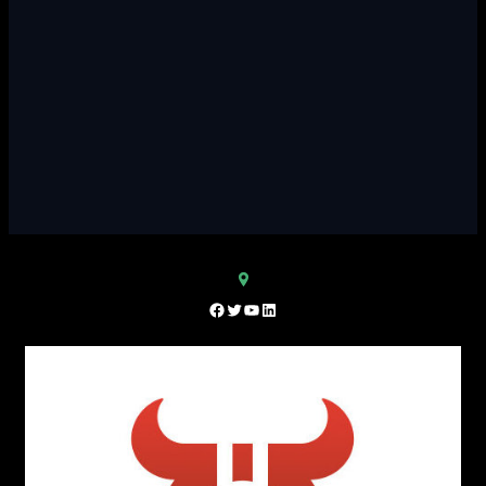
Facebook
Twitter
YouTube
LinkedIn