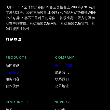
8月31日,S14全球总决赛的LPL赛区资格赛上,WBG与LNG展开
了激烈对决。经过三场较量,LNG以3-0的绝对优势横扫WBG,
成功夺得LPL赛区三号种子的席位。 首场比赛中,双方打野初
期在中路交锋。英雄联盟竞猜网址、英雄联盟竞猜官网、英
雄联盟押注软件
Facebook
Twitter
YouTube
LinkedIn
PRODUCTS
COMPANY
新闻资讯
关于一竞技
产品展示
最新资讯
服务内容
联系我们
合作伙伴
公司地址
RESOURCES
SUPPORT