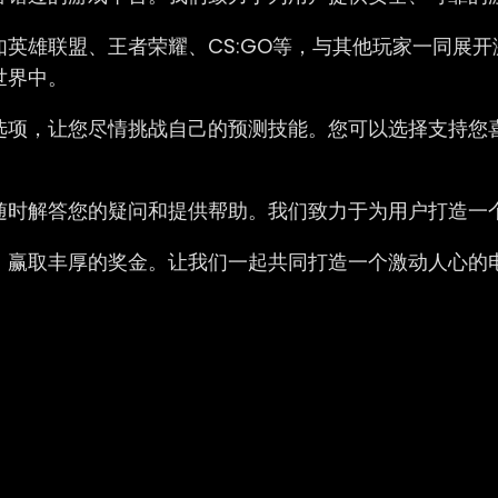
英雄联盟、王者荣耀、CS:GO等，与其他玩家一同展
世界中。
选项，让您尽情挑战自己的预测技能。您可以选择支持您
随时解答您的疑问和提供帮助。我们致力于为用户打造一
，赢取丰厚的奖金。让我们一起共同打造一个激动人心的