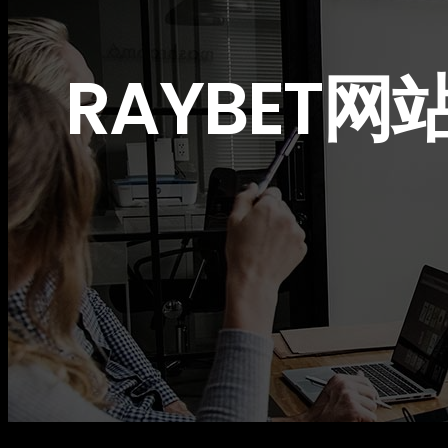
RAYBET网