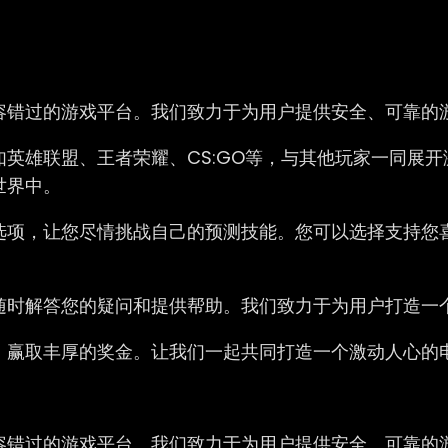
容错过的游戏平台。我们致力于为用户提供安全、可靠的
英雄联盟、王者荣耀、CS:GO等，与其他玩家一同展
世界中。
选项，让您尽情挑战自己的预测技能。您可以选择支持您
随时解答您的疑问和提供帮助。我们致力于为用户打造一
，赢取丰厚的奖金。让我们一起共同打造一个激动人心的
容错过的游戏平台。我们致力于为用户提供安全、可靠的