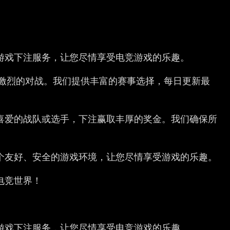
游戏下注服务，让您尽情享受电竞游戏的乐趣。
开激烈的对战。我们提供丰富的赛事选择，每日更新最
喜爱的战队或选手，下注赢取丰厚的奖金。我们确保所
个友好、安全的游戏环境，让您尽情享受游戏的乐趣。
电竞世界！
游戏下注服务，让您尽情享受电竞游戏的乐趣。