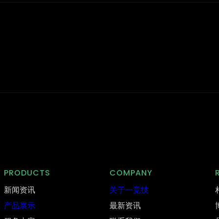
PRODUCTS
COMPANY
新闻资讯
关于一竞技
产品展示
最新资讯