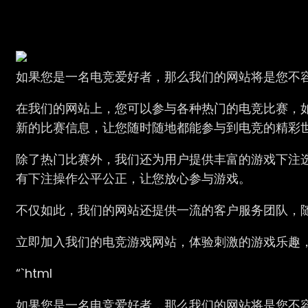
如果您是一名电竞爱好者，那么我们的网站将是您不
在我们的网站上，您可以参与各种热门的电竞比赛，如
新的比赛信息，让您随时随地都能参与到电竞的精彩
除了热门比赛外，我们还为用户提供丰富的游戏下注
有下注操作公平公正，让您放心参与游戏。
不仅如此，我们的网站还提供一流的客户服务团队，
立即加入我们的电竞游戏网站，体验刺激的游戏乐趣
“`html
如果您是一名电竞爱好者，那么我们的网站将是您不